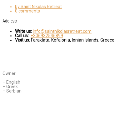
by Saint Nikolas Retreat
0 comments
Address
Write us:
info@saintnikolasretreat.com
Call us:
+306932546899
Visit us:
Faraklata, Kefalonia, Ionian Islands, Greece
CONTACT AGENT
Daniella Novakovic
Owner
Languages Spoken:
– English
– Greek
– Serbian