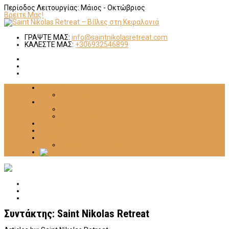
Περίοδος Λειτουργίας:
Μάιος - Οκτώβριος
Βρειτε Μας!
ΓΡΑΨΤΕ ΜΑΣ:
info@saintnikolasretreat.com
ΚΑΛΕΣΤΕ ΜΑΣ:
+306932546899
Αρχική
Σχετικά με Εμάς
Βίλλες
Βίλλα Δήμητρα
Βίλλα Ντανιέλλα
Τι να Κάνετε
Gallery
Επικοινωνία
Cookies-Πολιτική Απορρήτου
Συντάκτης:
Saint Nikolas Retreat