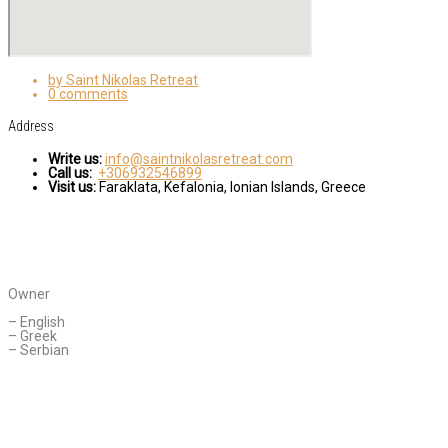
by Saint Nikolas Retreat
0 comments
Address
Write us:
info@saintnikolasretreat.com
Call us:
+306932546899
Visit us:
Faraklata, Kefalonia, Ionian Islands, Greece
CONTACT AGENT
Daniella Novakovic
Owner
Languages Spoken:
– English
– Greek
– Serbian