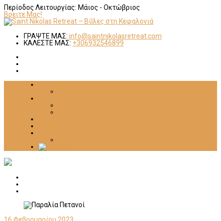
Περίοδος Λειτουργίας:
Μάιος - Οκτώβριος
Βρειτε Μας!
ΓΡΑΨΤΕ ΜΑΣ:
info@saintnikolasretreat.com
ΚΑΛΕΣΤΕ ΜΑΣ:
+306932546899
Αρχική
Σχετικά με Εμάς
Βίλλες
Βίλλα Δήμητρα
Βίλλα Ντανιέλλα
Τι να Κάνετε
Gallery
Επικοινωνία
Cookies-Πολιτική Απορρήτου
16 Φεβρουαρίου 2023