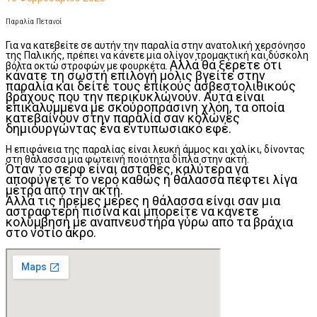
Παραλία Πετανοί
Για να κατεβείτε σε αυτήν την παραλία στην ανατολική χερσόνησο
της Παλικής, πρέπει να κάνετε μια ολίγον τρομακτική και δύσκολη
Αλλά θα ξέρετε ότι
βόλτα οκτώ στροφών με φουρκέτα.
κάνατε τη σωστή επιλογή μόλις βγείτε στην
παραλία και δείτε τους επικούς ασβεστολιθικούς
βράχους που την περικυκλώνουν.
Αυτά είναι
επικαλυμμένα με σκούροπράσινη χλόη, τα οποία
κατεβαίνουν στην παραλία σαν κολώνες
δημιουργώντας ένα εντυπωσιακό εφέ.
Η επιφάνεια της παραλίας είναι λευκή άμμος και χαλίκι, δίνοντας
στη θάλασσα μια φωτεινή ποιότητα δίπλα στην ακτή.
Όταν το σερφ είναι ασταθές, καλύτερα να
αποφύγετε το νερό καθώς η θάλασσα πέφτει λίγα
μέτρα από την ακτή.
Αλλά τις ήρεμες μέρες η θάλασσα είναι σαν μια
αστραφτερή πισίνα και μπορείτε να κάνετε
κολύμβηση με αναπνευστήρα γύρω από τα βράχια
στο νότιο άκρο.